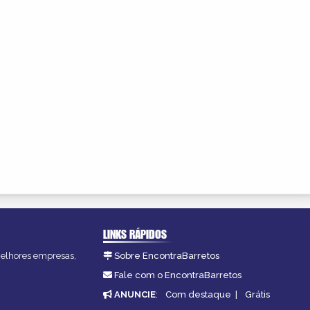
LINKS RÁPIDOS
 melhores empresas,
Sobre EncontraBarretos
Fale com o EncontraBarretos
ANUNCIE
:
Com destaque
|
Grátis