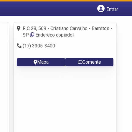
Entrar
Cadastrar empresa
Fazer login
R C 28, 569 - Cristiano Carvalho - Barretos -
Criar conta
SP
Endereço copiado!
(17) 3305-3400
Mapa
Comente