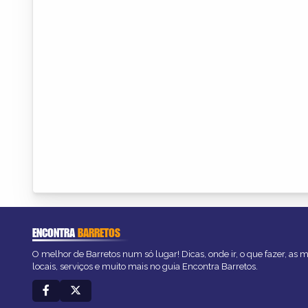
ENCONTRA
BARRETOS
O melhor de Barretos num só lugar! Dicas, onde ir, o que fazer, as
locais, serviços e muito mais no guia Encontra Barretos.