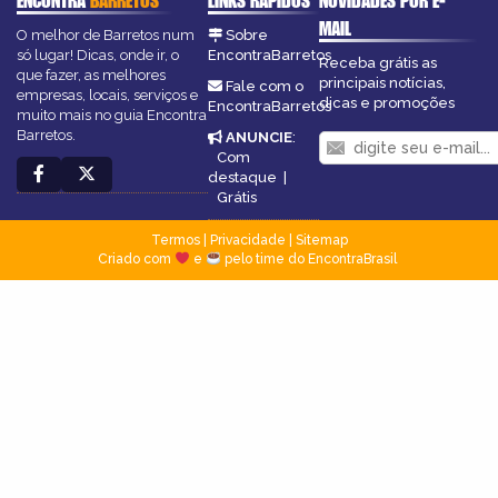
ENCONTRA
BARRETOS
LINKS RÁPIDOS
NOVIDADES POR E-
MAIL
O melhor de Barretos num
Sobre
só lugar! Dicas, onde ir, o
EncontraBarretos
Receba grátis as
que fazer, as melhores
principais notícias,
Fale com o
empresas, locais, serviços e
dicas e promoções
EncontraBarretos
muito mais no guia Encontra
Barretos.
ANUNCIE
:
Com
destaque
|
Grátis
Termos
|
Privacidade
|
Sitemap
Criado com
e
pelo time do EncontraBrasil