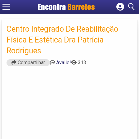
Encontra
Barretos
Cadastrar empresa
Fazer login
Centro Integrado De Reabilitação
Criar conta
Física E Estética Dra Patrícia
Rodrigues
Compartilhar
Avalie!
313