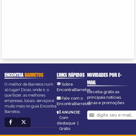
ENCONTRA
BARRETOS
LINKS RÁPIDOS
NOVIDADES POR E-
MAIL
O melhor de Barretos num
Sobre
só lugar! Dicas, onde ir, o
EncontraBarretos
Receba grátis as
que fazer, as melhores
principais notícias,
Fale com o
empresas, locais, serviços e
dicas e promoções
EncontraBarretos
muito mais no guia Encontra
Barretos.
ANUNCIE
:
Com
destaque
|
Grátis