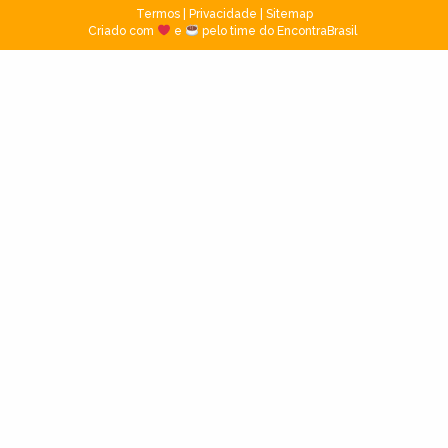
Termos
|
Privacidade
|
Sitemap
Criado com
e
pelo time do EncontraBrasil