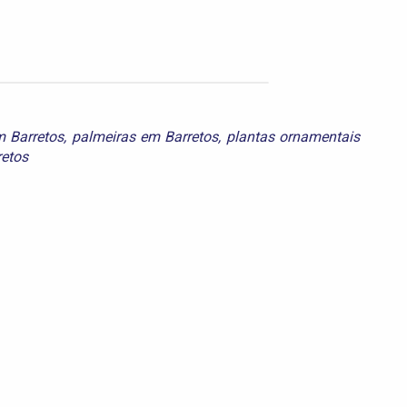
m Barretos
,
palmeiras em Barretos
,
plantas ornamentais
retos