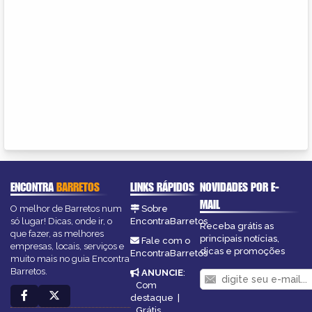
ENCONTRA
BARRETOS
LINKS RÁPIDOS
NOVIDADES POR E-
MAIL
O melhor de Barretos num
Sobre
só lugar! Dicas, onde ir, o
EncontraBarretos
Receba grátis as
que fazer, as melhores
principais notícias,
Fale com o
empresas, locais, serviços e
dicas e promoções
EncontraBarretos
muito mais no guia Encontra
Barretos.
ANUNCIE
:
Com
destaque
|
Grátis