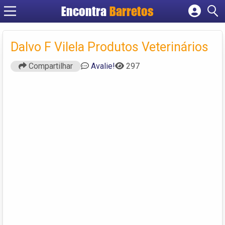
Encontra
Barretos
Cadastrar empresa
Fazer login
Dalvo F Vilela Produtos Veterinários
Criar conta
Compartilhar
Avalie!
297