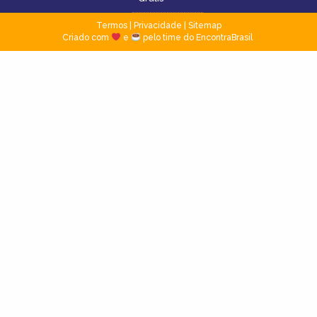
Termos
|
Privacidade
|
Sitemap
Criado com
e
pelo time do EncontraBrasil