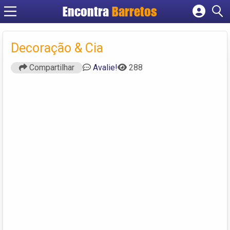
Encontra
Barretos
Cadastrar empresa
Fazer login
Decoração & Cia
Criar conta
Compartilhar
Avalie!
288