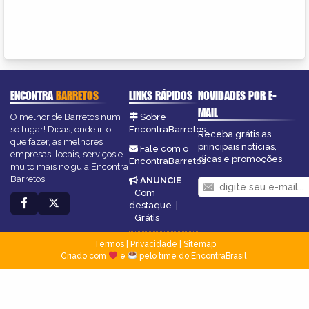
ENCONTRA
BARRETOS
LINKS RÁPIDOS
NOVIDADES POR E-
MAIL
O melhor de Barretos num
Sobre
só lugar! Dicas, onde ir, o
EncontraBarretos
Receba grátis as
que fazer, as melhores
principais notícias,
Fale com o
empresas, locais, serviços e
dicas e promoções
EncontraBarretos
muito mais no guia Encontra
Barretos.
ANUNCIE
:
Com
destaque
|
Grátis
Termos
|
Privacidade
|
Sitemap
Criado com
e
pelo time do EncontraBrasil