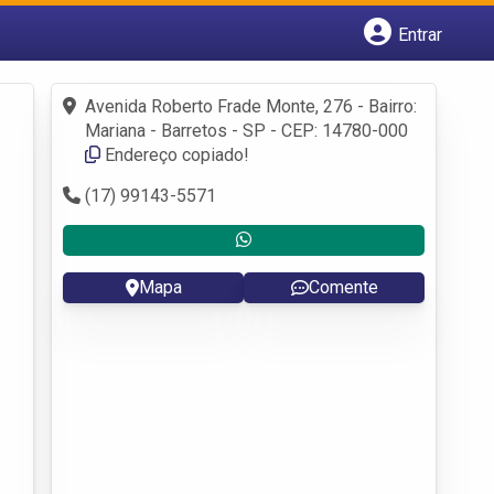
Entrar
Cadastrar empresa
Fazer login
Avenida Roberto Frade Monte, 276 - Bairro:
Criar conta
Mariana - Barretos - SP - CEP: 14780-000
Endereço copiado!
(17) 99143-5571
Mapa
Comente