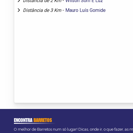
Distância de 2 Km
-
Wilson Som E Luz
Distância de 3 Km
-
Mauro Luís Gomide
ENCONTRA
BARRETOS
O melhor de Barretos num só lugar! Dicas, onde ir, o que fazer, as