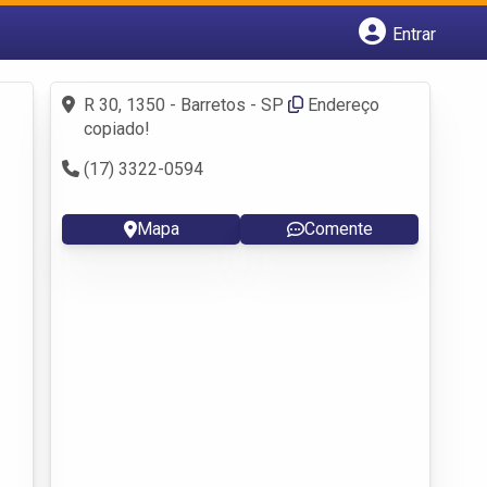
Entrar
Cadastrar empresa
Fazer login
R 30, 1350 - Barretos - SP
Endereço
Criar conta
copiado!
(17) 3322-0594
Mapa
Comente