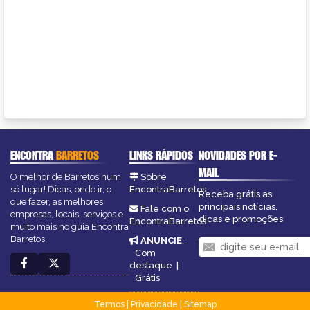
ENCONTRA
BARRETOS
LINKS RÁPIDOS
NOVIDADES POR E-
MAIL
O melhor de Barretos num
Sobre
só lugar! Dicas, onde ir, o
EncontraBarretos
Receba grátis as
que fazer, as melhores
principais notícias,
Fale com o
empresas, locais, serviços e
dicas e promoções
EncontraBarretos
muito mais no guia Encontra
Barretos.
ANUNCIE
:
Com
destaque
|
Grátis
Termos
|
Privacidade
|
Sitemap