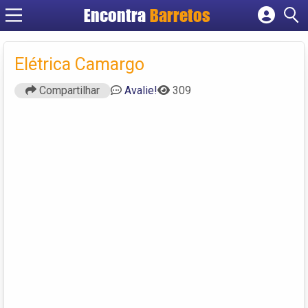
Encontra
Barretos
Cadastrar empresa
Fazer login
Elétrica Camargo
Criar conta
Compartilhar
Avalie!
309