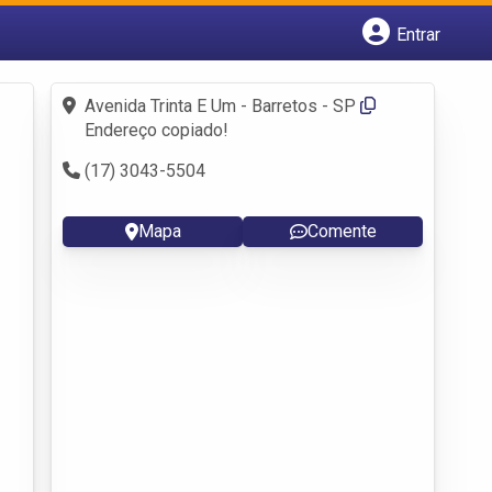
Entrar
Cadastrar empresa
Fazer login
Avenida Trinta E Um - Barretos - SP
Criar conta
Endereço copiado!
(17) 3043-5504
Mapa
Comente