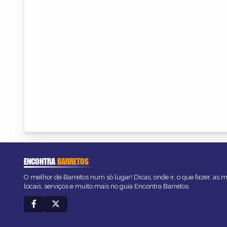
ENCONTRA
BARRETOS
O melhor de Barretos num só lugar! Dicas, onde ir, o que fazer, as
locais, serviços e muito mais no guia Encontra Barretos.