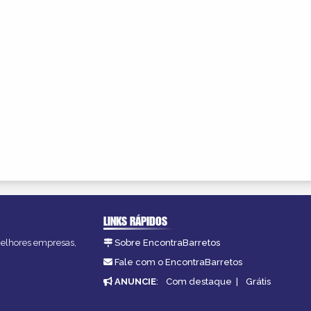
LINKS RÁPIDOS
 melhores empresas,
Sobre EncontraBarretos
Fale com o EncontraBarretos
ANUNCIE
:
Com destaque
|
Grátis