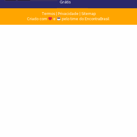
Grátis
Termos
|
Privacidade
|
Sitemap
Criado com
e
pelo time do EncontraBrasil