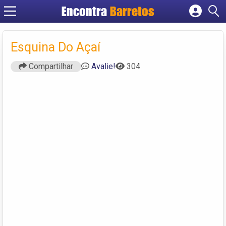
Encontra
Barretos
Cadastrar empresa
Fazer login
Esquina Do Açaí
Criar conta
Compartilhar
Avalie!
304