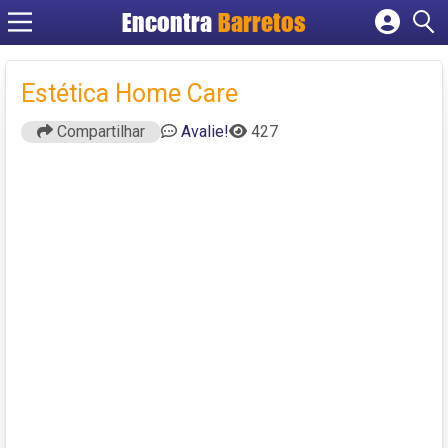
Encontra
Barretos
Cadastrar empresa
Fazer login
Estética Home Care
Criar conta
Compartilhar
Avalie!
427