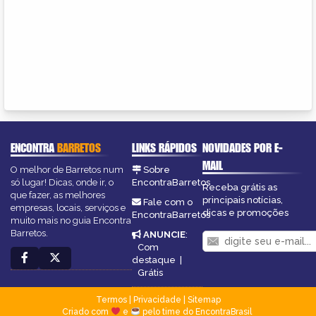
ENCONTRA
BARRETOS
LINKS RÁPIDOS
NOVIDADES POR E-
MAIL
O melhor de Barretos num
Sobre
só lugar! Dicas, onde ir, o
EncontraBarretos
Receba grátis as
que fazer, as melhores
principais notícias,
Fale com o
empresas, locais, serviços e
dicas e promoções
EncontraBarretos
muito mais no guia Encontra
Barretos.
ANUNCIE
:
Com
destaque
|
Grátis
Termos
|
Privacidade
|
Sitemap
Criado com
e
pelo time do EncontraBrasil