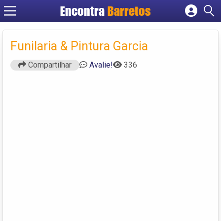
Encontra
Barretos
Cadastrar empresa
Fazer login
Funilaria & Pintura Garcia
Criar conta
Compartilhar
Avalie!
336