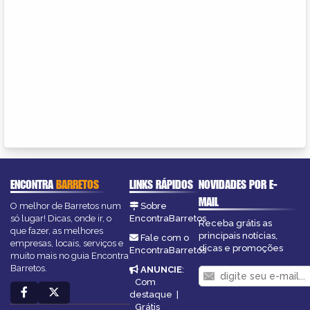
ENCONTRA
BARRETOS
LINKS RÁPIDOS
NOVIDADES POR E-
MAIL
O melhor de Barretos num
Sobre
só lugar! Dicas, onde ir, o
EncontraBarretos
Receba grátis as
que fazer, as melhores
principais notícias,
Fale com o
empresas, locais, serviços e
dicas e promoções
EncontraBarretos
muito mais no guia Encontra
Barretos.
ANUNCIE
:
Com
destaque
|
Grátis