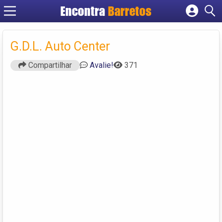
Encontra
Barretos
Cadastrar empresa
Fazer login
G.D.L. Auto Center
Criar conta
Compartilhar
Avalie!
371