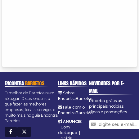
ENCONTRA
BARRETOS
LINKS RÁPIDOS
NOVIDADES POR E-
MAIL
O melhor de Barretos num
Sobre
só lugar! Dicas, onde ir, o
EncontraBarretos
Receba grátis as
que fazer, as melhores
principais notícias,
Fale com o
empresas, locais, serviços e
dicas e promoções
EncontraBarretos
muito mais no guia Encontra
Barretos.
ANUNCIE
:
Com
destaque
|
Grátis