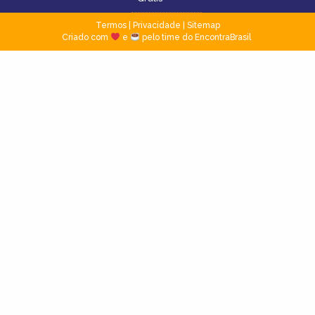
Termos
|
Privacidade
|
Sitemap
Criado com
e
pelo time do EncontraBrasil