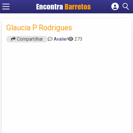
Encontra
Barretos
Cadastrar empresa
Fazer login
Glaucia P Rodrigues
Criar conta
Compartilhar
Avalie!
273