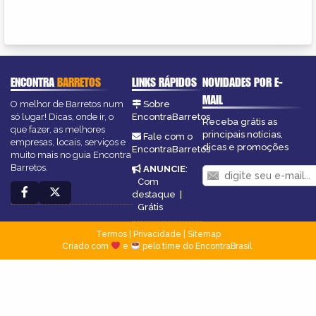
ENCONTRA
BARRETOS
LINKS RÁPIDOS
NOVIDADES POR E-
MAIL
O melhor de Barretos num
Sobre
só lugar! Dicas, onde ir, o
EncontraBarretos
Receba grátis as
que fazer, as melhores
principais notícias,
Fale com o
empresas, locais, serviços e
dicas e promoções
EncontraBarretos
muito mais no guia Encontra
Barretos.
ANUNCIE
:
Com
destaque
|
Grátis
Termos
|
Privacidade
|
Sitemap
Criado com
e
pelo time do EncontraBrasil