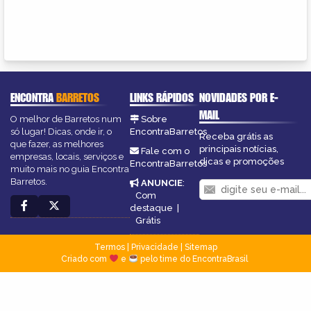
ENCONTRA
BARRETOS
LINKS RÁPIDOS
NOVIDADES POR E-
MAIL
O melhor de Barretos num
Sobre
só lugar! Dicas, onde ir, o
EncontraBarretos
Receba grátis as
que fazer, as melhores
principais notícias,
Fale com o
empresas, locais, serviços e
dicas e promoções
EncontraBarretos
muito mais no guia Encontra
Barretos.
ANUNCIE
:
Com
destaque
|
Grátis
Termos
|
Privacidade
|
Sitemap
Criado com
e
pelo time do EncontraBrasil