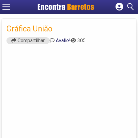
Encontra
Barretos
Cadastrar empresa
Fazer login
Gráfica União
Criar conta
Compartilhar
Avalie!
305