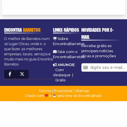
ENCONTRA
BARRETOS
LINKS RÁPIDOS
NOVIDADES POR E-
MAIL
O melhor de Barretos num
Sobre
só lugar! Dicas, onde ir, o
EncontraBarretos
Receba grátis as
que fazer, as melhores
principais notícias,
Fale com o
empresas, locais, serviços e
dicas e promoções
EncontraBarretos
muito mais no guia Encontra
Barretos.
ANUNCIE
:
Com
destaque
|
Grátis
Termos
|
Privacidade
|
Sitemap
Criado com
e
pelo time do EncontraBrasil