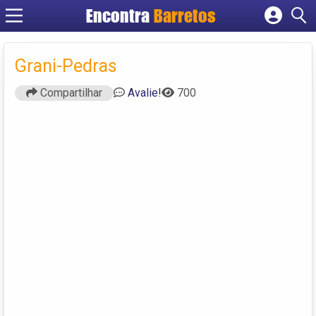
Encontra
Barretos
Cadastrar empresa
Fazer login
Grani-Pedras
Criar conta
Compartilhar
Avalie!
700