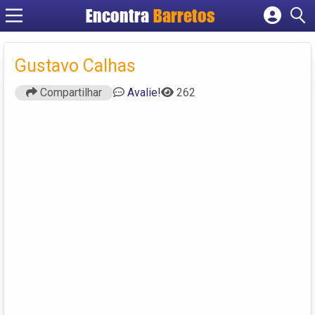
Encontra
Barretos
Cadastrar empresa
Fazer login
Gustavo Calhas
Criar conta
Compartilhar
Avalie!
262