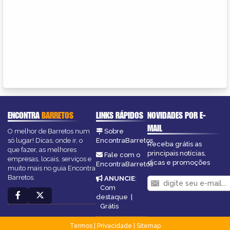
ENCONTRA
BARRETOS
LINKS RÁPIDOS
NOVIDADES POR E-
MAIL
O melhor de Barretos num
Sobre
só lugar! Dicas, onde ir, o
EncontraBarretos
Receba grátis as
que fazer, as melhores
principais notícias,
Fale com o
empresas, locais, serviços e
dicas e promoções
EncontraBarretos
muito mais no guia Encontra
Barretos.
ANUNCIE
:
Com
destaque
|
Grátis
Termos
|
Privacidade
|
Sitemap