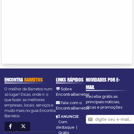
ENCONTRA
BARRETOS
LINKS RÁPIDOS
NOVIDADES POR E-
MAIL
O melhor de Barretos num
Sobre
só lugar! Dicas, onde ir, o
EncontraBarretos
Receba grátis as
que fazer, as melhores
principais notícias,
Fale com o
empresas, locais, serviços e
dicas e promoções
EncontraBarretos
muito mais no guia Encontra
Barretos.
ANUNCIE
:
Com
destaque
|
Grátis