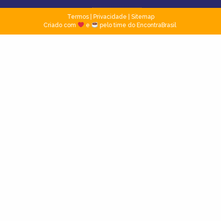
Termos
|
Privacidade
|
Sitemap
Criado com
e
pelo time do EncontraBrasil