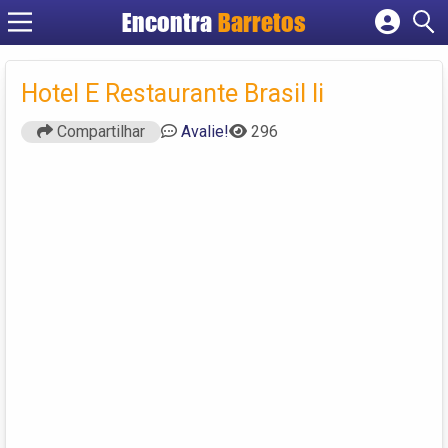
Encontra
Barretos
Cadastrar empresa
Fazer login
Hotel E Restaurante Brasil Ii
Criar conta
Compartilhar
Avalie!
296