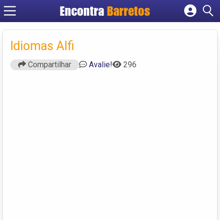
Encontra
Barretos
Cadastrar empresa
Fazer login
Idiomas Alfi
Criar conta
Compartilhar
Avalie!
296