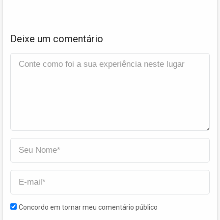
Deixe um comentário
Concordo em tornar meu comentário público