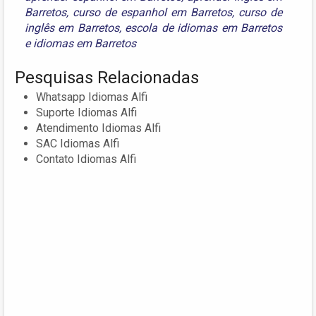
Barretos
,
curso de espanhol em Barretos
,
curso de
inglês em Barretos
,
escola de idiomas em Barretos
e
idiomas em Barretos
Pesquisas Relacionadas
Whatsapp Idiomas Alfi
Suporte Idiomas Alfi
Atendimento Idiomas Alfi
SAC Idiomas Alfi
Contato Idiomas Alfi