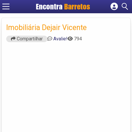
Encontra
Barretos
Cadastrar empresa
Fazer login
Imobiliária Dejair Vicente
Criar conta
Compartilhar
Avalie!
794