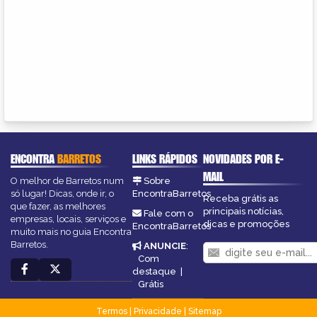
ENCONTRA
BARRETOS
LINKS RÁPIDOS
NOVIDADES POR E-
MAIL
O melhor de Barretos num
Sobre
só lugar! Dicas, onde ir, o
EncontraBarretos
Receba grátis as
que fazer, as melhores
principais notícias,
Fale com o
empresas, locais, serviços e
dicas e promoções
EncontraBarretos
muito mais no guia Encontra
Barretos.
ANUNCIE
:
Com
destaque
|
Grátis
Termos
|
Privacidade
|
Sitemap