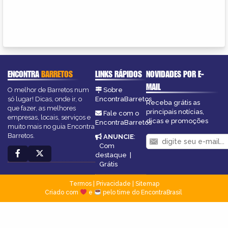
ENCONTRA
BARRETOS
LINKS RÁPIDOS
NOVIDADES POR E-
MAIL
O melhor de Barretos num
Sobre
só lugar! Dicas, onde ir, o
EncontraBarretos
Receba grátis as
que fazer, as melhores
principais notícias,
Fale com o
empresas, locais, serviços e
dicas e promoções
EncontraBarretos
muito mais no guia Encontra
Barretos.
ANUNCIE
:
Com
destaque
|
Grátis
Termos
|
Privacidade
|
Sitemap
Criado com
e
pelo time do EncontraBrasil