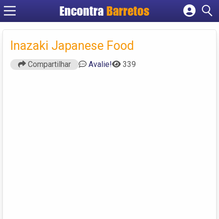
Encontra
Barretos
Cadastrar empresa
Fazer login
Inazaki Japanese Food
Criar conta
Compartilhar
Avalie!
339