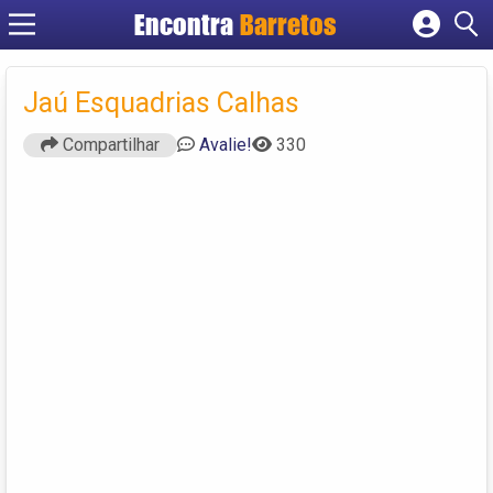
Encontra
Barretos
Cadastrar empresa
Fazer login
Jaú Esquadrias Calhas
Criar conta
Compartilhar
Avalie!
330