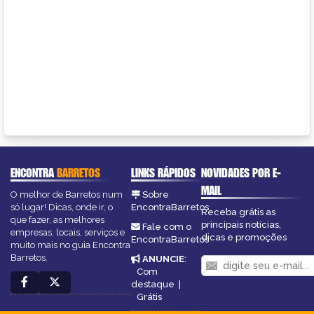
ENCONTRA
BARRETOS
LINKS RÁPIDOS
NOVIDADES POR E-
MAIL
O melhor de Barretos num
Sobre
só lugar! Dicas, onde ir, o
EncontraBarretos
Receba grátis as
que fazer, as melhores
principais notícias,
Fale com o
empresas, locais, serviços e
dicas e promoções
EncontraBarretos
muito mais no guia Encontra
Barretos.
ANUNCIE
:
Com
destaque
|
Grátis