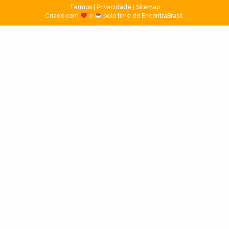
Termos
|
Privacidade
|
Sitemap
Criado com
e
pelo time do EncontraBrasil