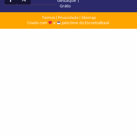
destaque
|
Grátis
Termos
|
Privacidade
|
Sitemap
Criado com
e
pelo time do EncontraBrasil