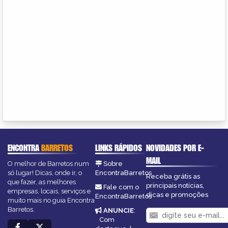
ENCONTRA
BARRETOS
LINKS RÁPIDOS
NOVIDADES POR E-
MAIL
O melhor de Barretos num
Sobre
só lugar! Dicas, onde ir, o
EncontraBarretos
Receba grátis as
que fazer, as melhores
principais notícias,
Fale com o
empresas, locais, serviços e
dicas e promoções
EncontraBarretos
muito mais no guia Encontra
Barretos.
ANUNCIE
:
Com