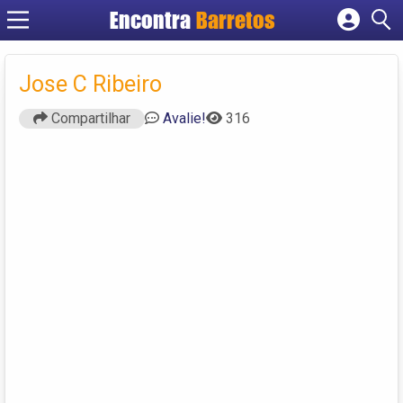
Encontra
Barretos
Cadastrar empresa
Fazer login
Jose C Ribeiro
Criar conta
Compartilhar
Avalie!
316