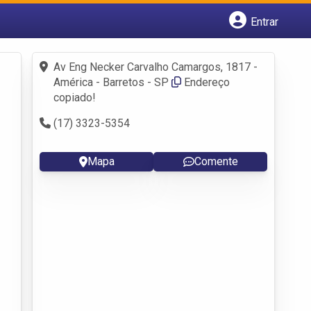
Entrar
Cadastrar empresa
Fazer login
Av Eng Necker Carvalho Camargos, 1817 -
Criar conta
América - Barretos - SP
Endereço
copiado!
(17) 3323-5354
Mapa
Comente