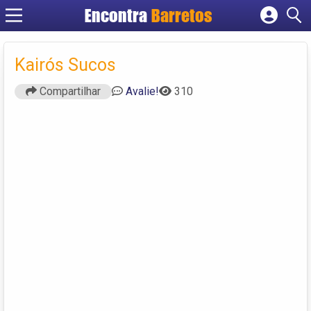
Encontra
Barretos
Cadastrar empresa
Fazer login
Kairós Sucos
Criar conta
Compartilhar
Avalie!
310