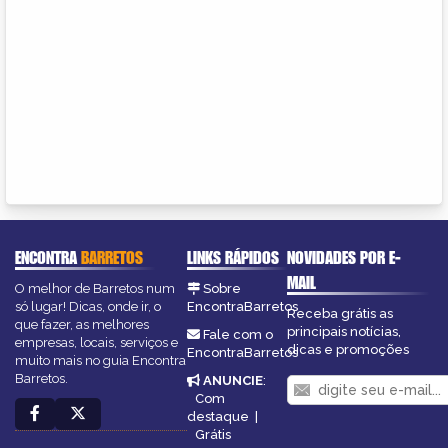
ENCONTRA
BARRETOS
LINKS RÁPIDOS
NOVIDADES POR E-
MAIL
O melhor de Barretos num
Sobre
só lugar! Dicas, onde ir, o
EncontraBarretos
Receba grátis as
que fazer, as melhores
principais notícias,
Fale com o
empresas, locais, serviços e
dicas e promoções
EncontraBarretos
muito mais no guia Encontra
Barretos.
ANUNCIE
:
Com
destaque
|
Grátis