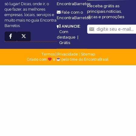
só lugar! Dicas, onde ir, o
EncontraBarretos
Receba grátis as
que fazer, as melhores
principais notícias,
Fale com o
empresas, locais, serviços e
dicas e promoções
EncontraBarretos
muito mais no guia Encontra
Barretos.
ANUNCIE
:
Com
destaque
|
Grátis
Termos
|
Privacidade
|
Sitemap
Criado com
e
pelo time do EncontraBrasil