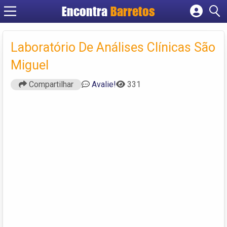
Encontra
Barretos
Cadastrar empresa
Fazer login
Laboratório De Análises Clínicas São
Criar conta
Miguel
Compartilhar
Avalie!
331