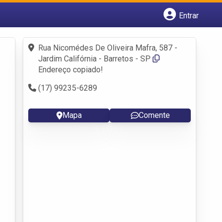
Entrar
Cadastrar empresa
Fazer login
Rua Nicomédes De Oliveira Mafra, 587 -
Criar conta
Jardim Califórnia - Barretos - SP
Endereço copiado!
(17) 99235-6289
Mapa
Comente