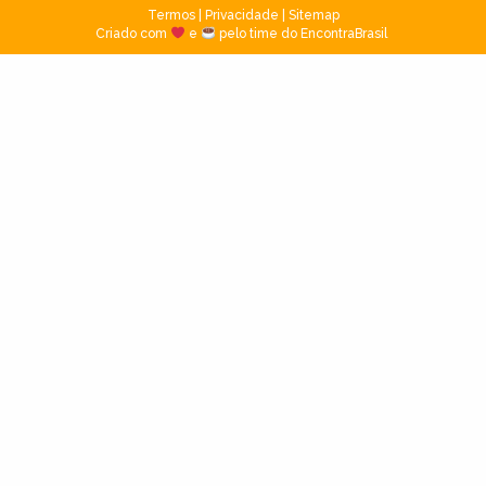
Termos
|
Privacidade
|
Sitemap
Criado com
e
pelo time do EncontraBrasil