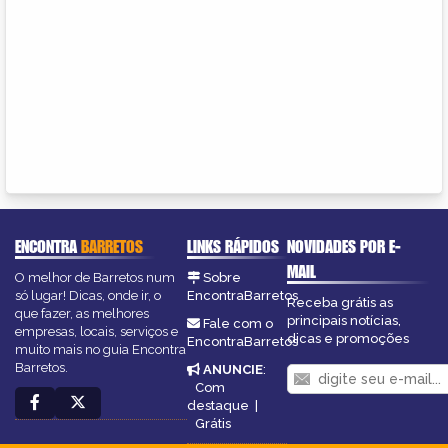
ENCONTRA
BARRETOS
LINKS RÁPIDOS
NOVIDADES POR E-
MAIL
O melhor de Barretos num
Sobre
só lugar! Dicas, onde ir, o
EncontraBarretos
Receba grátis as
que fazer, as melhores
principais notícias,
Fale com o
empresas, locais, serviços e
dicas e promoções
EncontraBarretos
muito mais no guia Encontra
Barretos.
ANUNCIE
:
Com
destaque
|
Grátis