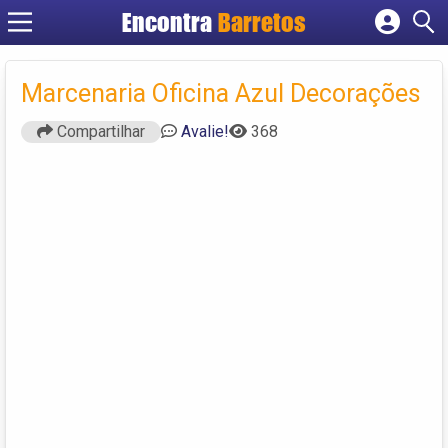
Encontra
Barretos
Cadastrar empresa
Fazer login
Marcenaria Oficina Azul Decorações
Criar conta
Compartilhar
Avalie!
368