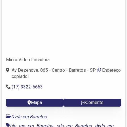
Micro Vídeo Locadora
Av Dezenove, 865 - Centro - Barretos - SP
Endereço
copiado!
(17) 3322-5663
Mapa
Comente
Dvds em Barretos
blu ray em Barretos
,
cds em Barretos
,
dvds em