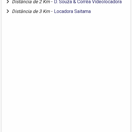
Distância de 2 Km
-
D. Souza & Corrêa Vídeolocadora
Distância de 3 Km
-
Locadora Saitama