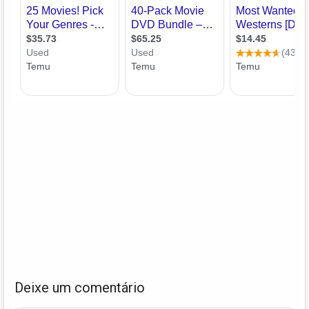
Deixe um comentário