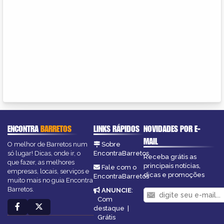
ENCONTRA
BARRETOS
LINKS RÁPIDOS
NOVIDADES POR E-
MAIL
O melhor de Barretos num
Sobre
só lugar! Dicas, onde ir, o
EncontraBarretos
Receba grátis as
que fazer, as melhores
principais notícias,
Fale com o
empresas, locais, serviços e
dicas e promoções
EncontraBarretos
muito mais no guia Encontra
Barretos.
ANUNCIE
:
Com
destaque
|
Grátis