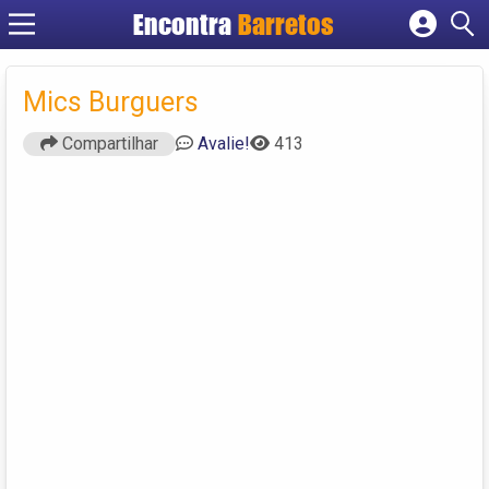
Encontra
Barretos
Cadastrar empresa
Fazer login
Mics Burguers
Criar conta
Compartilhar
Avalie!
413