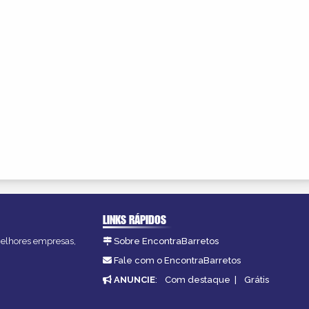
LINKS RÁPIDOS
 melhores empresas,
Sobre EncontraBarretos
Fale com o EncontraBarretos
ANUNCIE
:
Com destaque
|
Grátis