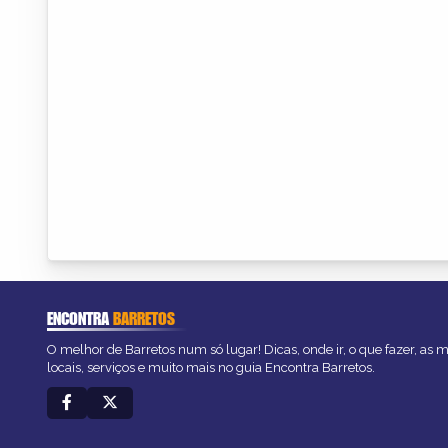
ENCONTRA
BARRETOS
O melhor de Barretos num só lugar! Dicas, onde ir, o que fazer, as
locais, serviços e muito mais no guia Encontra Barretos.