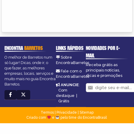
ENCONTRA
BARRETOS
LINKS RÁPIDOS
NOVIDADES POR E-
MAIL
O melhor de Barretos num
Sobre
só lugar! Dicas, onde ir, o
EncontraBarretos
Receba grátis as
que fazer, as melhores
principais notícias,
Fale com o
empresas, locais, serviços e
dicas e promoções
EncontraBarretos
muito mais no guia Encontra
Barretos.
ANUNCIE
:
Com
destaque
|
Grátis
Termos
|
Privacidade
|
Sitemap
Criado com
e
pelo time do EncontraBrasil