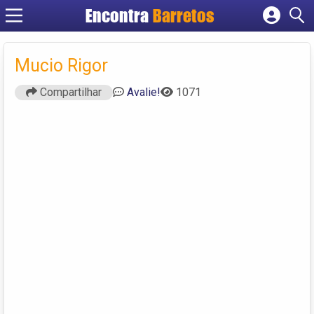
Encontra
Barretos
Cadastrar empresa
Fazer login
Mucio Rigor
Criar conta
Compartilhar
Avalie!
1071