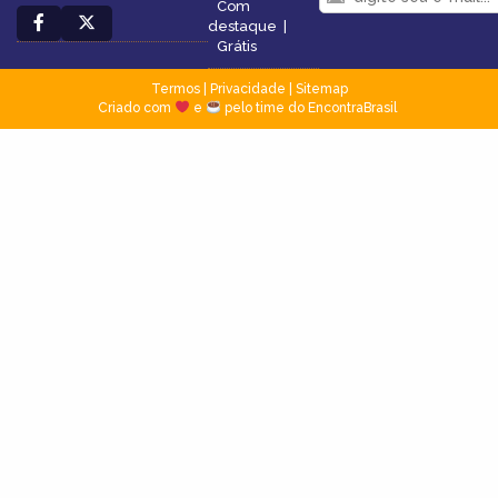
Com
destaque
|
Grátis
Termos
|
Privacidade
|
Sitemap
Criado com
e
pelo time do EncontraBrasil