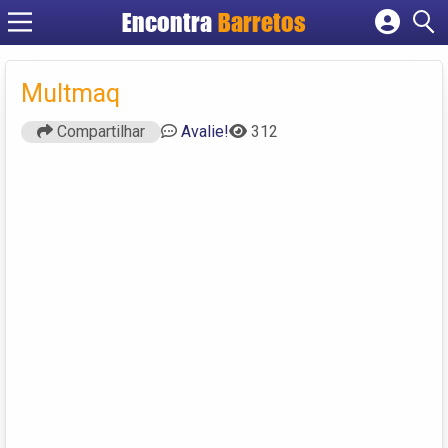
Encontra
Barretos
Cadastrar empresa
Fazer login
Multmaq
Criar conta
Compartilhar
Avalie!
312