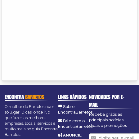
ENCONTRA
BARRETOS
LINKS RÁPIDOS
NOVIDADES POR E-
MAIL
O melhor de Barretos num
Sobre
só lugar! Dicas, onde ir, o
EncontraBarretos
Receba grátis as
que fazer, as melhores
principais notícias,
Fale com o
empresas, locais, serviços e
dicas e promoções
EncontraBarretos
muito mais no guia Encontra
Barretos.
ANUNCIE
: