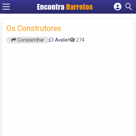
Encontra
Barretos
Cadastrar empresa
Fazer login
Os Construtores
Criar conta
Compartilhar
Avalie!
274