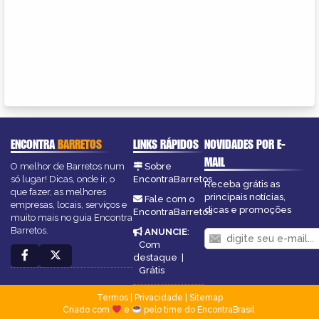
ENCONTRA
BARRETOS
LINKS RÁPIDOS
NOVIDADES POR E-
MAIL
O melhor de Barretos num
Sobre
só lugar! Dicas, onde ir, o
EncontraBarretos
Receba grátis as
que fazer, as melhores
principais notícias,
Fale com o
empresas, locais, serviços e
dicas e promoções
EncontraBarretos
muito mais no guia Encontra
Barretos.
ANUNCIE
:
Com
destaque
|
Grátis
Termos
|
Privacidade
|
Sitemap
Criado com
e
pelo time do EncontraBrasil