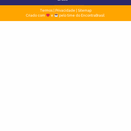
Termos
|
Privacidade
|
Sitemap
Criado com
e
pelo time do EncontraBrasil