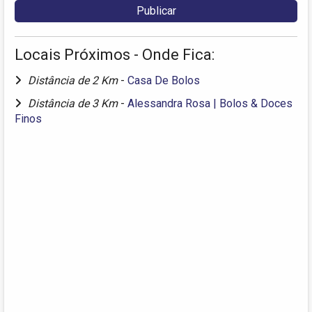
Locais Próximos - Onde Fica:
Distância de 2 Km
-
Casa De Bolos
Distância de 3 Km
-
Alessandra Rosa | Bolos & Doces
Finos