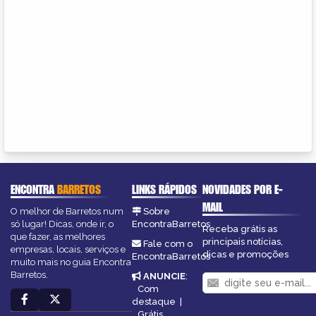
ENCONTRA
BARRETOS
LINKS RÁPIDOS
NOVIDADES POR E-
MAIL
O melhor de Barretos num
Sobre
só lugar! Dicas, onde ir, o
EncontraBarretos
Receba grátis as
que fazer, as melhores
principais notícias,
Fale com o
empresas, locais, serviços e
dicas e promoções
EncontraBarretos
muito mais no guia Encontra
Barretos.
ANUNCIE
:
Com
destaque
|
Grátis