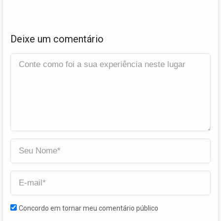
Deixe um comentário
Concordo em tornar meu comentário público