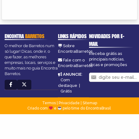
ENCONTRA
BARRETOS
LINKS RÁPIDOS
NOVIDADES POR E-
MAIL
O melhor de Barretos num
Sobre
só lugar! Dicas, onde ir, o
EncontraBarretos
Receba grátis as
que fazer, as melhores
principais notícias,
Fale com o
empresas, locais, serviços e
dicas e promoções
EncontraBarretos
muito mais no guia Encontra
Barretos.
ANUNCIE
:
Com
destaque
|
Grátis
Termos
|
Privacidade
|
Sitemap
Criado com
e
pelo time do EncontraBrasil