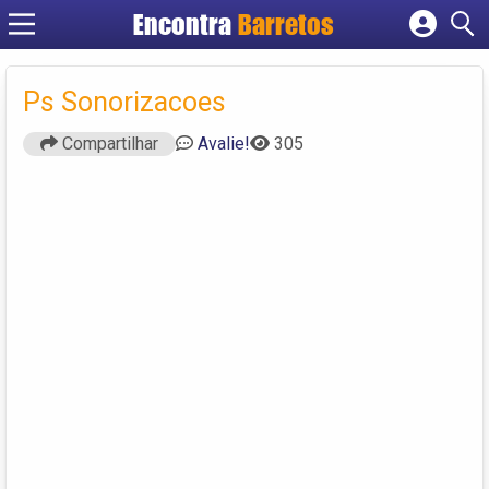
Encontra
Barretos
Cadastrar empresa
Fazer login
Ps Sonorizacoes
Criar conta
Compartilhar
Avalie!
305