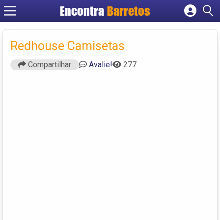
Encontra
Barretos
Cadastrar empresa
Fazer login
Redhouse Camisetas
Criar conta
Compartilhar
Avalie!
277