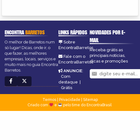
ENCONTRA
BARRETOS
LINKS RÁPIDOS
NOVIDADES POR E-
MAIL
O melhor de Barretos num
Sobre
só lugar! Dicas, onde ir, o
EncontraBarretos
Receba grátis as
que fazer, as melhores
principais notícias,
Fale com o
empresas, locais, serviços e
dicas e promoções
EncontraBarretos
muito mais no guia Encontra
Barretos.
ANUNCIE
:
Com
destaque
|
Grátis
Termos
|
Privacidade
|
Sitemap
Criado com
e
pelo time do EncontraBrasil