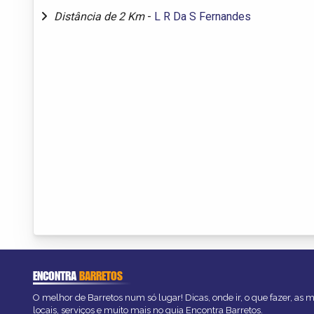
Distância de 2 Km
-
L R Da S Fernandes
ENCONTRA
BARRETOS
O melhor de Barretos num só lugar! Dicas, onde ir, o que fazer, as
locais, serviços e muito mais no guia Encontra Barretos.