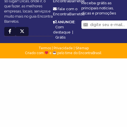
só lugar! Dicas, onde ir, o
EncontraBarretos
Receba grátis as
que fazer, as melhores
principais notícias,
Fale com o
empresas, locais, serviços e
dicas e promoções
EncontraBarretos
muito mais no guia Encontra
Barretos.
ANUNCIE
:
Com
destaque
|
Grátis
Termos
|
Privacidade
|
Sitemap
Criado com
e
pelo time do EncontraBrasil