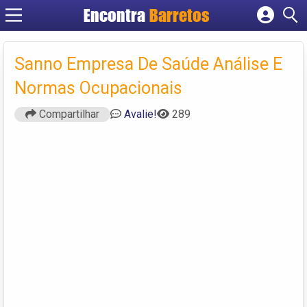
Encontra
Barretos
Cadastrar empresa
Fazer login
Sanno Empresa De Saúde Análise E
Criar conta
Normas Ocupacionais
Compartilhar
Avalie!
289