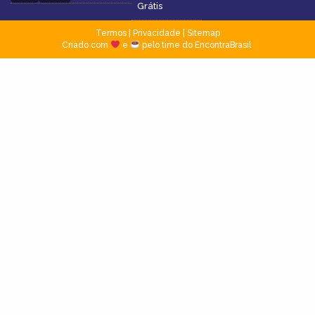
Grátis
Termos
|
Privacidade
|
Sitemap
Criado com
e
pelo time do EncontraBrasil