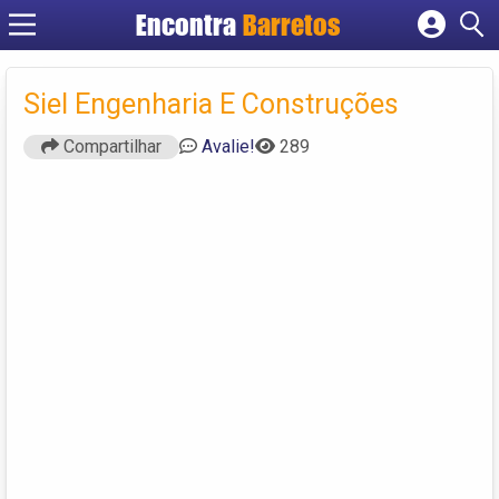
Encontra
Barretos
Cadastrar empresa
Fazer login
Siel Engenharia E Construções
Criar conta
Compartilhar
Avalie!
289