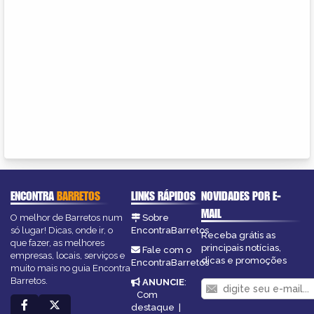
ENCONTRA
BARRETOS
LINKS RÁPIDOS
NOVIDADES POR E-
MAIL
O melhor de Barretos num
Sobre
só lugar! Dicas, onde ir, o
EncontraBarretos
Receba grátis as
que fazer, as melhores
principais notícias,
Fale com o
empresas, locais, serviços e
dicas e promoções
EncontraBarretos
muito mais no guia Encontra
Barretos.
ANUNCIE
:
Com
destaque
|