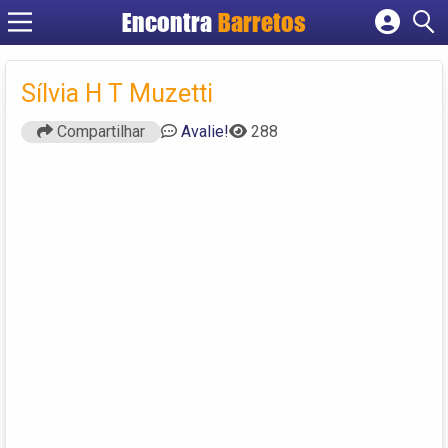
Encontra
Barretos
Cadastrar empresa
Fazer login
Sílvia H T Muzetti
Criar conta
Compartilhar
Avalie!
288