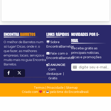
ENCONTRA
BARRETOS
LINKS RÁPIDOS
NOVIDADES POR E-
MAIL
O melhor de Barretos num
Sobre
só lugar! Dicas, onde ir, o
EncontraBarretos
Receba grátis as
que fazer, as melhores
principais notícias,
Fale com o
empresas, locais, serviços e
dicas e promoções
EncontraBarretos
muito mais no guia Encontra
Barretos.
ANUNCIE
:
Com
destaque
|
Grátis
Termos
|
Privacidade
|
Sitemap
Criado com
e
pelo time do EncontraBrasil