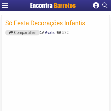
Encontra
Barretos
Cadastrar empresa
Fazer login
Só Festa Decorações Infantis
Criar conta
Compartilhar
Avalie!
522