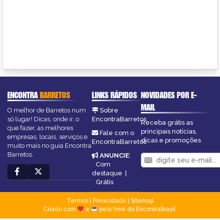
ENCONTRA
BARRETOS
LINKS RÁPIDOS
NOVIDADES POR E-
MAIL
O melhor de Barretos num
Sobre
só lugar! Dicas, onde ir, o
EncontraBarretos
Receba grátis as
que fazer, as melhores
principais notícias,
Fale com o
empresas, locais, serviços e
dicas e promoções
EncontraBarretos
muito mais no guia Encontra
Barretos.
ANUNCIE
:
Com
destaque
|
Grátis
Termos
|
Privacidade
|
Sitemap
Criado com
e
pelo time do EncontraBrasil