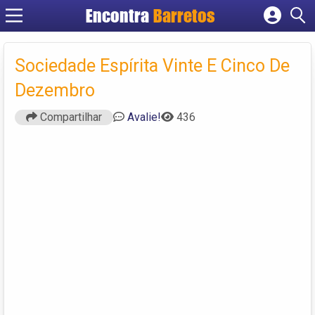
Encontra
Barretos
Cadastrar empresa
Fazer login
Sociedade Espírita Vinte E Cinco De
Criar conta
Dezembro
Compartilhar
Avalie!
436