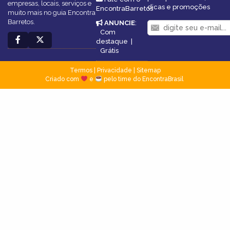
empresas, locais, serviços e
dicas e promoções
EncontraBarretos
muito mais no guia Encontra
Barretos.
ANUNCIE
:
Com
destaque
|
Grátis
Termos
|
Privacidade
|
Sitemap
Criado com
e
pelo time do EncontraBrasil