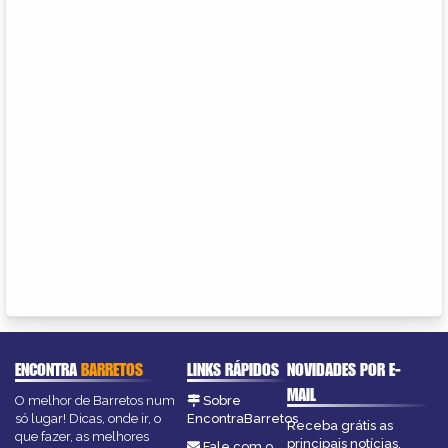
ENCONTRA
BARRETOS
LINKS RÁPIDOS
NOVIDADES POR E-
MAIL
O melhor de Barretos num
Sobre
só lugar! Dicas, onde ir, o
EncontraBarretos
Receba grátis as
que fazer, as melhores
principais notícias,
Fale com o