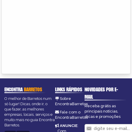
ENCONTRA
BARRETOS
LINKS RÁPIDOS
NOVIDADES POR E-
MAIL
O melhor de Barretos num
Sobre
só lugar! Dicas, onde ir, o
EncontraBarretos
Receba grátis as
que fazer, as melhores
principais notícias,
Fale com o
empresas, locais, serviços e
dicas e promoções
EncontraBarretos
muito mais no guia Encontra
Barretos.
ANUNCIE
:
Com