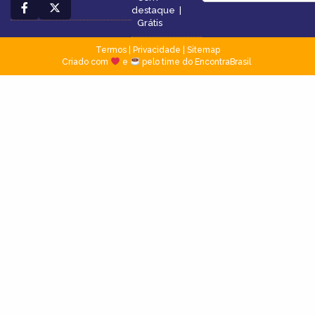
destaque
|
Grátis
Termos
|
Privacidade
|
Sitemap
Criado com
e
pelo time do EncontraBrasil