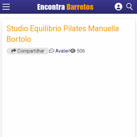
Encontra
Barretos
Cadastrar empresa
Fazer login
Studio Equilibrio Pilates Manuella
Criar conta
Bortolo
Compartilhar
Avalie!
506