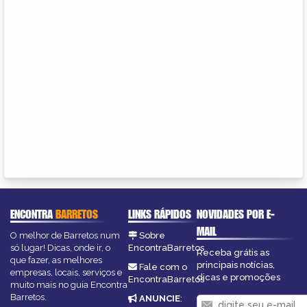
ENCONTRA
BARRETOS
LINKS RÁPIDOS
NOVIDADES POR E-
MAIL
O melhor de Barretos num
Sobre
só lugar! Dicas, onde ir, o
EncontraBarretos
Receba grátis as
que fazer, as melhores
principais notícias,
Fale com o
empresas, locais, serviços e
dicas e promoções
EncontraBarretos
muito mais no guia Encontra
Barretos.
ANUNCIE
: