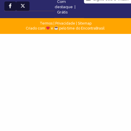
Com
destaque
|
Grátis
Termos
|
Privacidade
|
Sitemap
Criado com
e
pelo time do EncontraBrasil