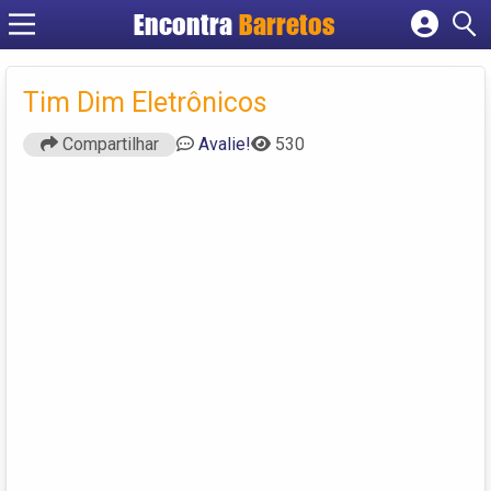
Encontra
Barretos
Cadastrar empresa
Fazer login
Tim Dim Eletrônicos
Criar conta
Compartilhar
Avalie!
530