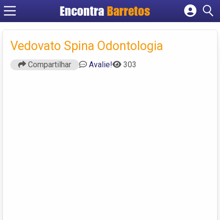
Encontra
Barretos
Cadastrar empresa
Fazer login
Vedovato Spina Odontologia
Criar conta
Compartilhar
Avalie!
303