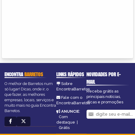
ENCONTRA
BARRETOS
LINKS RÁPIDOS
NOVIDADES POR E-
MAIL
O melhor de Barretos num
Sobre
só lugar! Dicas, onde ir, o
EncontraBarretos
Receba grátis as
que fazer, as melhores
principais notícias,
Fale com o
empresas, locais, serviços e
dicas e promoções
EncontraBarretos
muito mais no guia Encontra
Barretos.
ANUNCIE
:
Com
destaque
|
Grátis