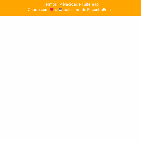
Termos
|
Privacidade
|
Sitemap
Criado com
e
pelo time do EncontraBrasil