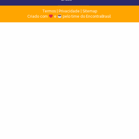
Termos
|
Privacidade
|
Sitemap
Criado com
e
pelo time do EncontraBrasil