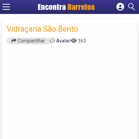
Encontra
Barretos
Cadastrar empresa
Fazer login
Vidraçaria São Bento
Criar conta
Compartilhar
Avalie!
363