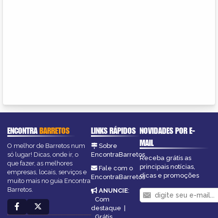
ENCONTRA
BARRETOS
LINKS RÁPIDOS
NOVIDADES POR E-
MAIL
O melhor de Barretos num
Sobre
só lugar! Dicas, onde ir, o
EncontraBarretos
Receba grátis as
que fazer, as melhores
principais notícias,
Fale com o
empresas, locais, serviços e
dicas e promoções
EncontraBarretos
muito mais no guia Encontra
Barretos.
ANUNCIE
:
Com
destaque
|
Grátis