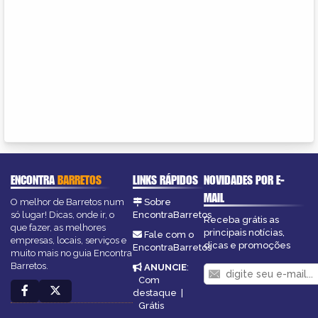
ENCONTRA
BARRETOS
LINKS RÁPIDOS
NOVIDADES POR E-
MAIL
O melhor de Barretos num
Sobre
só lugar! Dicas, onde ir, o
EncontraBarretos
Receba grátis as
que fazer, as melhores
principais notícias,
Fale com o
empresas, locais, serviços e
dicas e promoções
EncontraBarretos
muito mais no guia Encontra
Barretos.
ANUNCIE
:
Com
destaque
|
Grátis