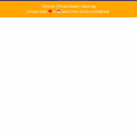
Termos
|
Privacidade
|
Sitemap
Criado com
e
pelo time do EncontraBrasil