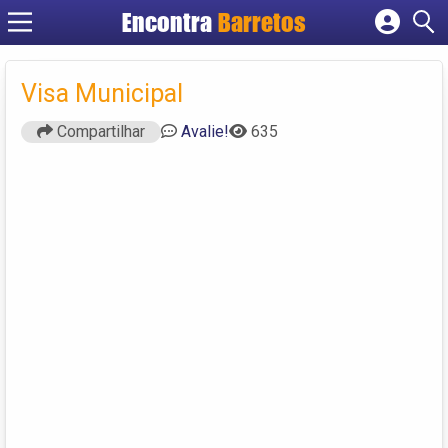
Encontra
Barretos
Cadastrar empresa
Fazer login
Visa Municipal
Criar conta
Compartilhar
Avalie!
635