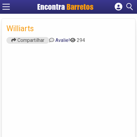
Encontra
Barretos
Cadastrar empresa
Fazer login
Williarts
Criar conta
Compartilhar
Avalie!
294