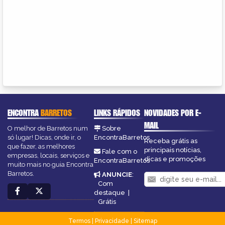
ENCONTRA
BARRETOS
LINKS RÁPIDOS
NOVIDADES POR E-
MAIL
O melhor de Barretos num
Sobre
só lugar! Dicas, onde ir, o
EncontraBarretos
Receba grátis as
que fazer, as melhores
principais notícias,
Fale com o
empresas, locais, serviços e
dicas e promoções
EncontraBarretos
muito mais no guia Encontra
Barretos.
ANUNCIE
:
Com
destaque
|
Grátis
Termos
|
Privacidade
|
Sitemap